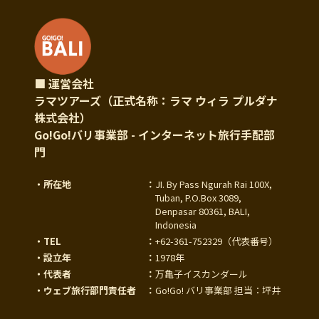
■ 運営会社
ラマツアーズ（正式名称：ラマ ウィラ プルダナ
株式会社）
Go!Go!バリ事業部 - インターネット旅行手配部
門
・所在地
：
JI. By Pass Ngurah Rai 100X,
Tuban, P.O.Box 3089,
Denpasar 80361, BALI,
Indonesia
・TEL
：
+62-361-752329
（代表番号）
・設立年
：
1978年
・代表者
：
万亀子イスカンダール
・ウェブ旅行部門責任者
：
Go!Go! バリ事業部 担当：坪井