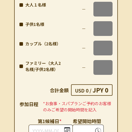
大人１名様
子供1名様
カップル（2名様）
ファミリー（大人2
名様/子供2名様）
JPY 0
合計金額
USD 0
/
参加⽇程
*お⾷事・スパプランご予約のお客様
のみご希望の開始時間を記⼊
第1候補⽇
*
希望開始時間