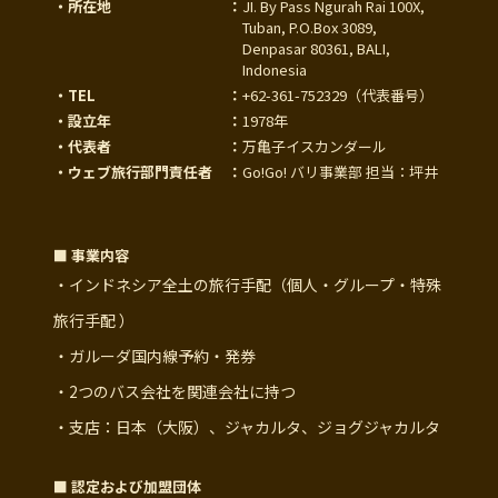
・所在地
：
JI. By Pass Ngurah Rai 100X,
Tuban, P.O.Box 3089,
Denpasar 80361, BALI,
Indonesia
・TEL
：
+62-361-752329
（代表番号）
・設立年
：
1978年
・代表者
：
万亀子イスカンダール
・ウェブ旅行部門責任者
：
Go!Go! バリ事業部 担当：坪井
■ 事業内容
・インドネシア全土の旅行手配（個人・グループ・特殊
旅行手配 ）
・ガルーダ国内線予約・発券
・2つのバス会社を関連会社に持つ
・支店：日本（大阪）、ジャカルタ、ジョグジャカルタ
■ 認定および加盟団体