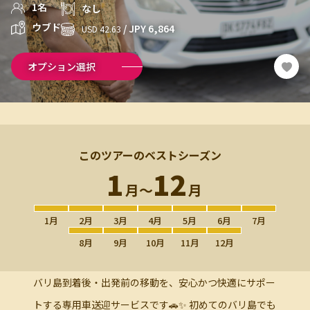
1名
なし
ウブド
/ JPY 6,864
USD 42.63
オプション選択
このツアーのベストシーズン
1
12
月〜
月
1月
2月
3月
4月
5月
6月
7月
8月
9月
10月
11月
12月
バリ島到着後・出発前の移動を、安心かつ快適にサポー
トする専用車送迎サービスです🚗✨ 初めてのバリ島でも