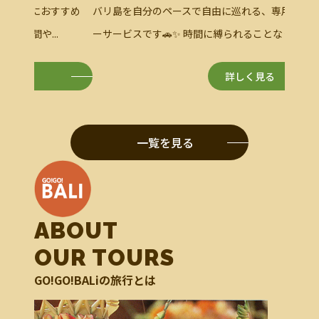
バリ島
すすめ
バリ島を自分のペースで自由に巡れる、専用車チャータ
トする専
ーサービスです🚗✨ 時間に縛られることなく...
詳しく見る
一覧を見る
ABOUT
OUR TOURS
GO!GO!BALiの旅行とは