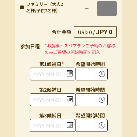
ファミリー（大人2
名様/子供2名様）
JPY 0
合計金額
USD 0
/
参加⽇程
*お⾷事・スパプランご予約のお客様
のみご希望の開始時間を記⼊
第1候補⽇
*
希望開始時間
第2候補⽇
希望開始時間
第3候補⽇
希望開始時間