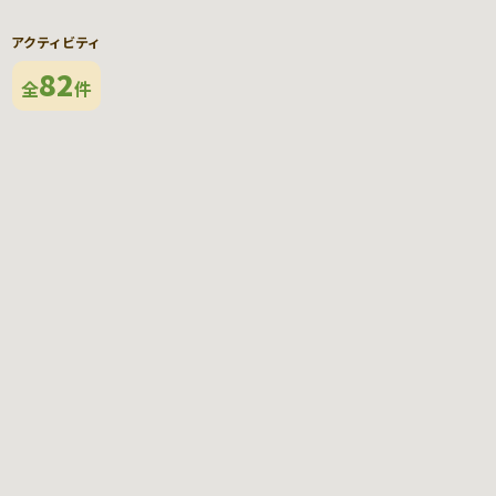
アクティビティ
82
全
件