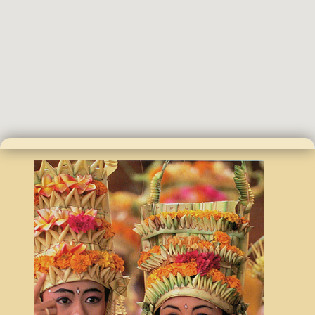
ABOUT
OUR TOURS
GO!GO!BALiの旅行とは